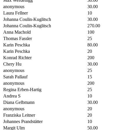
Max Werdenigg
30.00
anonymous
30.00
Laura Fellner
10
Johanna Coulin-Kuglitsch
30.00
Johanna Coulin-Kuglitsch
270.00
Anna Machold
100
Thomas Fassler
25
Karin Peschka
80.00
Karin Peschka
20
Konrad Richter
200
Chery Hu
30.00
anonymous
25
Sarah Pallauf
15
anonymous
200
Regina Erben-Hartig
25
Andrea S
10
Diana Gelbmann
30.00
anonymous
20
Franziska Leitner
20
Johannes Prandstätter
10
Margit Ulm
50.00