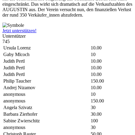
eingeschränkt. Das wirkt sich dramatisch auf die Verkaufszahlen des
AUGUSTIN aus. Der Verein versucht nun, den finanziellen Verlust
der rund 350 Verkäufer_innen abzufedern.
Jetzt unterstützen!
Unterstützer
745
Ursula Lorenz
10.00
Gaby Mlcoch
10
Judith Pertl
10.00
Judith Pertl
10.00
Judith Pertl
10.00
Philip Taucher
150.00
Andrej Nizamov
10.00
anonymous
10
anonymous
150.00
Angela Szivatz
30
Barbara Zierhofer
30.00
Sabine Zwierschitz
100
anonymous
30
Christoph Rauter
50.00