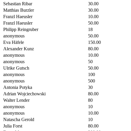
Sebastian Ribar
30.00
Matthias Burzler
30.00
Franzl Haeusler
10.00
Franzl Haeusler
50.00
Philipp Reingruber
18
anonymous
50.00
Eva Häfele
150.00
Alexander Kunz
80.00
anonymous
10.00
anonymous
50
Ulrike Gutsch
50.00
anonymous
100
anonymous
500
Antonia Potyka
30
Adrian Wojciechowski
80.00
Walter Lender
80
anonymous
10
anonymous
10.00
Natascha Gerold
10
Julia Forst
80.00