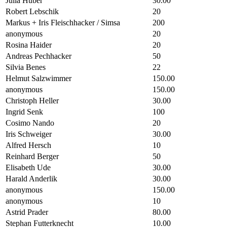
Julia Huber
30.00
Robert Lebschik
20
Markus + Iris Fleischhacker / Simsa
200
anonymous
20
Rosina Haider
20
Andreas Pechhacker
50
Silvia Benes
22
Helmut Salzwimmer
150.00
anonymous
150.00
Christoph Heller
30.00
Ingrid Senk
100
Cosimo Nando
20
Iris Schweiger
30.00
Alfred Hersch
10
Reinhard Berger
50
Elisabeth Ude
30.00
Harald Anderlik
30.00
anonymous
150.00
anonymous
10
Astrid Prader
80.00
Stephan Futterknecht
10.00