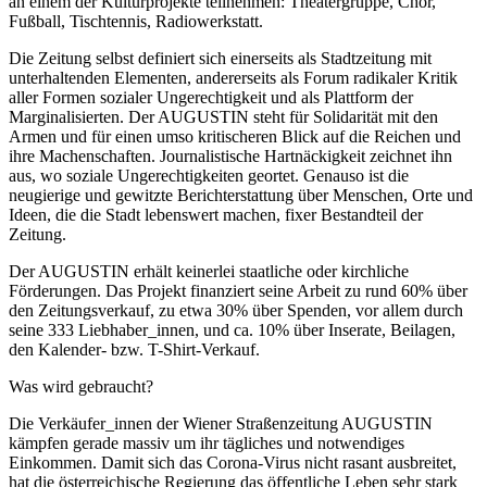
an einem der Kulturprojekte teilnehmen: Theatergruppe, Chor,
Fußball, Tischtennis, Radiowerkstatt.
Die Zeitung selbst definiert sich einerseits als Stadtzeitung mit
unterhaltenden Elementen, andererseits als Forum radikaler Kritik
aller Formen sozialer Ungerechtigkeit und als Plattform der
Marginalisierten. Der AUGUSTIN steht für Solidarität mit den
Armen und für einen umso kritischeren Blick auf die Reichen und
ihre Machenschaften. Journalistische Hartnäckigkeit zeichnet ihn
aus, wo soziale Ungerechtigkeiten geortet. Genauso ist die
neugierige und gewitzte Berichterstattung über Menschen, Orte und
Ideen, die die Stadt lebenswert machen, fixer Bestandteil der
Zeitung.
Der AUGUSTIN erhält keinerlei staatliche oder kirchliche
Förderungen. Das Projekt finanziert seine Arbeit zu rund 60% über
den Zeitungsverkauf, zu etwa 30% über Spenden, vor allem durch
seine 333 Liebhaber_innen, und ca. 10% über Inserate, Beilagen,
den Kalender- bzw. T-Shirt-Verkauf.
Was wird gebraucht?
Die Verkäufer_innen der Wiener Straßenzeitung AUGUSTIN
kämpfen gerade massiv um ihr tägliches und notwendiges
Einkommen. Damit sich das Corona-Virus nicht rasant ausbreitet,
hat die österreichische Regierung das öffentliche Leben sehr stark